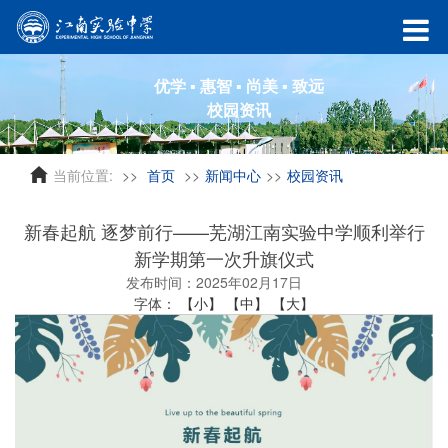
优学 ▪ 惠智 ▪ 尚美 ▪ 致远
校园资讯
当前位置:
首页
新闻中心
校园资讯
新春起航 逐梦前行——芜湖江南实验中学顺利举行
新学期第一次升旗仪式
发布时间：2025年02月17日
字体：
【小】
【中】
【大】